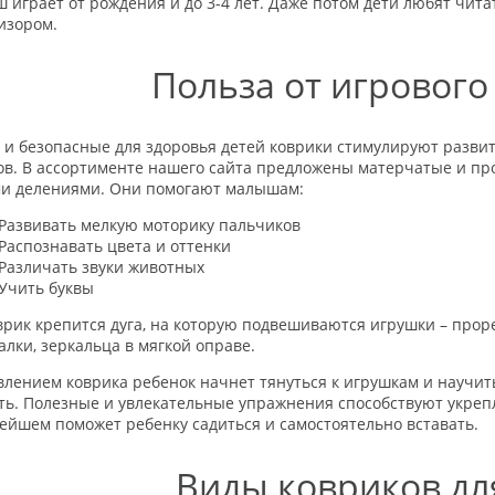
 играет от рождения и до 3-4 лет. Даже потом дети любят чита
изором.
Польза от игрового
 и безопасные для здоровья детей коврики стимулируют разви
ов. В ассортименте нашего сайта предложены матерчатые и пр
и делениями. Они помогают малышам:
Развивать мелкую моторику пальчиков
Распознавать цвета и оттенки
Различать звуки животных
Учить буквы
врик крепится дуга, на которую подвешиваются игрушки – прор
лки, зеркальца в мягкой оправе.
влением коврика ребенок начнет тянуться к игрушкам и научит
ть. Полезные и увлекательные упражнения способствуют укреп
ейшем поможет ребенку садиться и самостоятельно вставать.
Виды ковриков дл