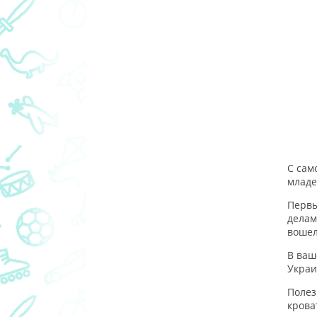
С сам
младе
Первы
делам
вошел
В ваш
Украи
Полез
крова