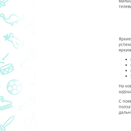
малыш
телев
Яркие
успех
ярким
На ко
шурша
С поя
полза
дальн