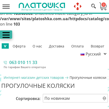
Notice
: Undefined index: category_id in
0
/var/www/sites/platoshka.com.ua/httpdocs/catalog/co
Интернет-магазин детских товаров
on line
103
Notice
: Undefined index: category_id in
/var/www/sites/platoshka.com.ua/httpdocs/catalog/co
on line
103
Оферта
О нас
Доставка
Оплата
Возврат
>
Русский
Контакты
Гарантия
Помощь ВСУ
063 010 11 33
По тарифам Вашего оператора
Интернет-магазин детских товаров
Прогулочные коляски
ПРОГУЛОЧНЫЕ КОЛЯСКИ
Сортировка: