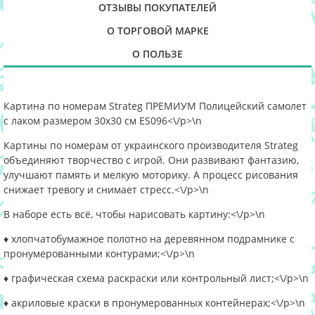
ОТЗЫВЫ ПОКУПАТЕЛЕЙ
О ТОРГОВОЙ МАРКЕ
О ПОЛЬЗЕ
Картина по номерам Strateg ПРЕМИУМ Полицейский самолет
с лаком размером 30х30 см ES096<\/p>\n
Картины по номерам от украинского производителя Strateg
объединяют творчество с игрой. Они развивают фантазию,
улучшают память и мелкую моторику. А процесс рисования
снижает тревогу и снимает стресс.<\/p>\n
В наборе есть всё, чтобы нарисовать картину:<\/p>\n
♦ хлопчатобумажное полотно на деревянном подрамнике с
пронумерованными контурами;<\/p>\n
♦ графическая схема раскраски или контрольный лист;<\/p>\n
♦ акриловые краски в пронумерованных контейнерах;<\/p>\n