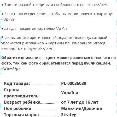
♦ 3 кисти разной толщины из нейлонового волокна;<\/p>\n
♦ 2 настенных крепления, чтобы вы могли повесить картину;
<\/p>\n
♦ лак для покрытия картины.<\/p>\n
Если вы ищите оригинальный подарок человеку, который
увлекается рисованием – картины по номерам от Strateg
именно то что нужно!<\/p>\n
Обратите внимание — цвет может разниться с тем, что на
фото, так как фото обрабатывается перед публикацией.
<\/b><\/p>
Код товара:
PL-00036039
Страна
Україна
производитель:
Возраст ребёнка
от 7 лет до 16 лет
Пол ребенка
Мальчик/Девочка
Торговая марка
Strateg