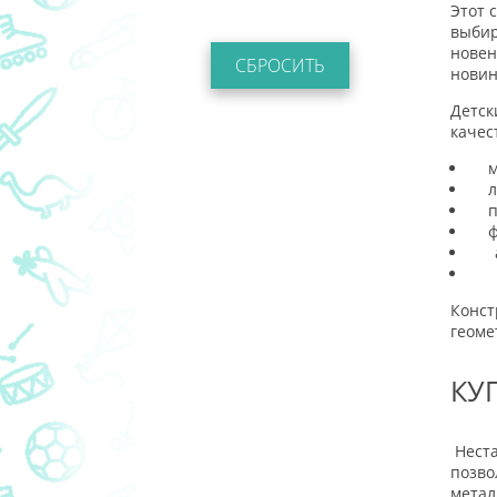
Этот 
выбир
новен
СБРОСИТЬ
новин
Детск
качес
м
л
п
ф
Конст
геоме
КУ
Неста
позво
метал