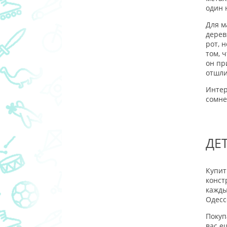
один 
Для м
дерев
рот, 
том, 
он пр
отшли
Интер
сомне
ДЕ
Купит
конст
кажды
Одесс
Покуп
вас е