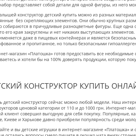
набор представляет собой детали для одной фигуры, из него мо
алышей конструктор детский купить можно из разных материа
янные без скрепляющих элементов. Они обычно крупных размер
но собираются в причудливые разноцветные фигуры. Еще одна 
что его края закруглены и нет никаких выступающих элементов. 
именяется даже в пищевых контейнерах и является безопасным.
фованное и пропитанное, но только безопасными гипоаллерг
нет-магазин «Платошка» готов предоставить все необходимые с
ваетесь и хотели бы на 100% доверять продукции, которую поку
ТСКИЙ КОНСТРУКТОР КУПИТЬ ОНЛА
ь детский конструктор сейчас можно любой модели. Наш интер
рукторов ценовой категории от 110 и до 1000 грн. Интернет-маг
й клиент совершил выгодную для себя покупку. Популярные, к
е, Киеве и Харькове давно приобрели популярность среди моло
айте и вы детские игрушки в интернет-магазине «Платошка» и 
ще остались вопросы смело пишите в окошко чата внизу страни