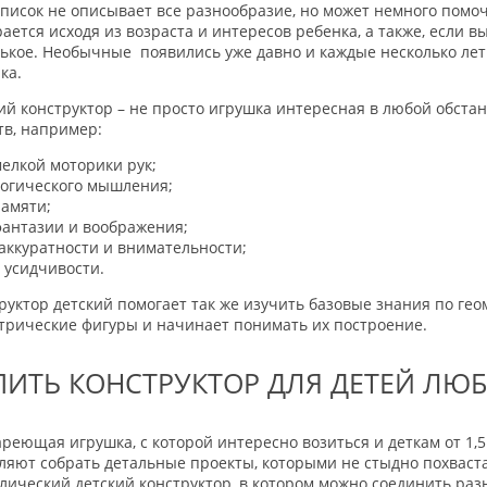
список не описывает все разнообразие, но может немного помо
ается исходя из возраста и интересов ребенка, а также, если в
ькое. Необычные появились уже давно и каждые несколько лет
ка.
ий конструктор – не просто игрушка интересная в любой обста
тв, например:
елкой моторики рук;
огического мышления;
амяти;
антазии и воображения;
аккуратности и внимательности;
усидчивости.
руктор детский помогает так же изучить базовые знания по ге
трические фигуры и начинает понимать их построение.
ПИТЬ КОНСТРУКТОР ДЛЯ ДЕТЕЙ ЛЮ
реющая игрушка, с которой интересно возиться и деткам от 1,
ляют собрать детальные проекты, которыми не стыдно похваст
лический детский конструктор, в котором можно соединить раз