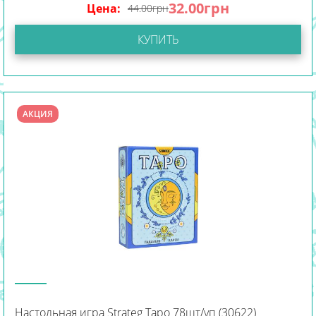
32.00
грн
Цена:
44.00
грн
КУПИТЬ
АКЦИЯ
Настольная игра Strateg Таро 78шт/уп (30622)