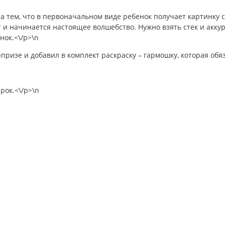
на тем, что в первоначальном виде ребенок получает картинку с
 и начинается настоящее волшебство. Нужно взять стек и акку
нок.<\/p>\n
ризе и добавил в комплект раскраску – гармошку, которая обя
арок.<\/p>\n