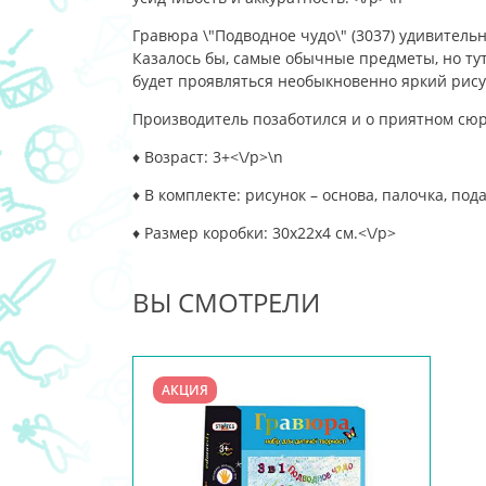
Гравюра \"Подводное чудо\" (3037) удивитель
Казалось бы, самые обычные предметы, но тут
будет проявляться необыкновенно яркий рису
Производитель позаботился и о приятном сюрп
♦ Возраст: 3+<\/p>\n
♦ В комплекте: рисунок – основа, палочка, под
♦ Размер коробки: 30х22х4 см.<\/p>
ВЫ СМОТРЕЛИ
АКЦИЯ