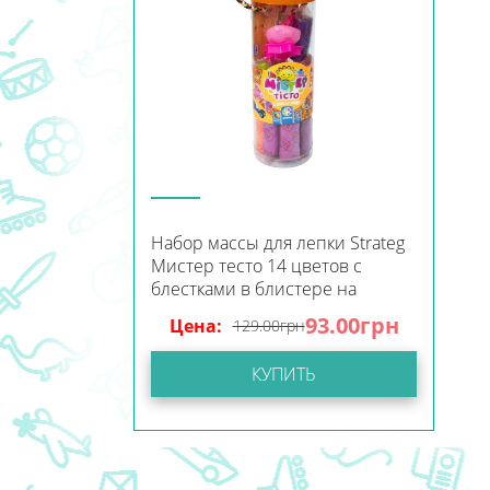
Набор массы для лепки Strateg
Мистер тесто 14 цветов с
блестками в блистере на
украинском языке (71802)
93.00
грн
Цена:
129.00
грн
КУПИТЬ