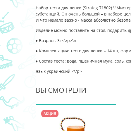
Набор теста для лепки (Strateg 71802) \"Мист
субстанций. Он очень большой – в наборе цел
И что немало важно - масса абсолютно безопа
Изделие можно поставить на стол, подарить др
♦ Возраст: 3+<\/p>\n
♦ Комплектация: тесто для лепки – 14 шт, формо
♦ Состав теста: вода, пшеничная мука, соль, к
Язык украинский.<\/p>
ВЫ СМОТРЕЛИ
АКЦИЯ