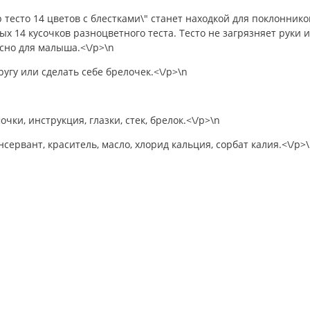
ер тесто 14 цветов с блестками\" станет находкой для поклонни
ых 14 кусочков разноцветного теста. Тесто не загрязняет руки 
сно для малыша.<\/p>\n
угу или сделать себе брелочек.<\/p>\n
чки, инструкция, глазки, стек, брелок.<\/p>\n
онсервант, краситель, масло, хлорид кальция, сорбат калия.<\/p>