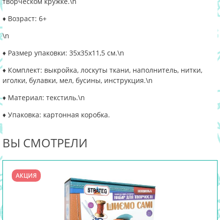
творческом кружке.
\n
♦ Возраст: 6+
\n
♦ Размер упаковки: 35х35х11,5 см.
\n
♦ Комплект: выкройка, лоскуты ткани, наполнитель, нитки,
иголки, булавки, мел, бусины, инструкция.
\n
♦ Материал: текстиль.
\n
♦ Упаковка: картонная коробка.
ВЫ СМОТРЕЛИ
АКЦИЯ