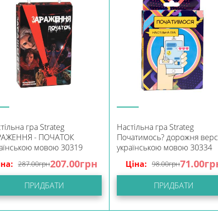
тільна гра Strateg
Настільна гра Strateg
РАЖЕННЯ - ПОЧАТОК
Початимось? дорожня верс
аїнською мовою 30319
українською мовою 30334
207.00
грн
71.00
гр
іна:
Ціна:
287.00
грн
98.00
грн
ПРИДБАТИ
ПРИДБАТИ