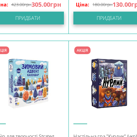
305.00
грн
130.00
г
іна:
Ціна:
423.00
грн
180.00
грн
ПРИДБАТИ
ПРИДБАТИ
ЦІЯ
АКЦІЯ
ір для творчості Strateg
Настільна гра "Курлик" (укр)