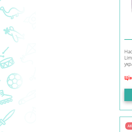
Нас
Lim
укр
Ці
АК