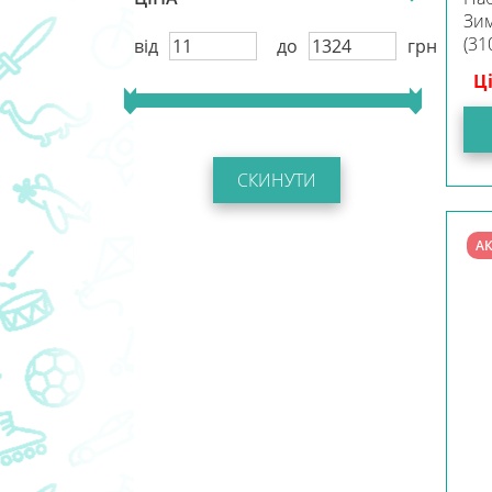
Зим
(31
від
до
грн
Ц
CКИНУТИ
АК