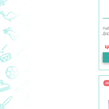
Наб
Дор
Ц
АК