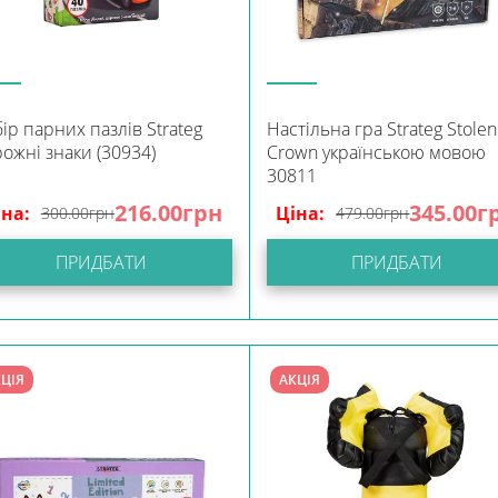
ір парних пазлів Strateg
Настільна гра Strateg Stolen
ожні знаки (30934)
Crown українською мовою
30811
216.00
грн
345.00
г
іна:
Ціна:
300.00
грн
479.00
грн
ПРИДБАТИ
ПРИДБАТИ
ЦІЯ
АКЦІЯ