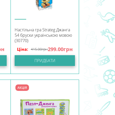
Настільна гра Strateg Джанга
54 бруски українською мовою
(30770)
рн
299.00
грн
Ціна:
415.00
грн
ПРИДБАТИ
АКЦІЯ