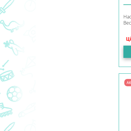
Нас
Вес
Ц
АК