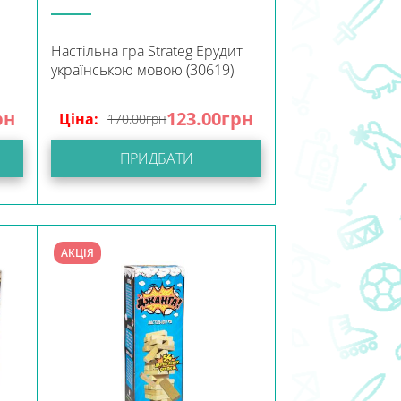
Настільна гра Strateg Ерудит
українською мовою (30619)
рн
123.00
грн
Ціна:
170.00
грн
ПРИДБАТИ
АКЦІЯ