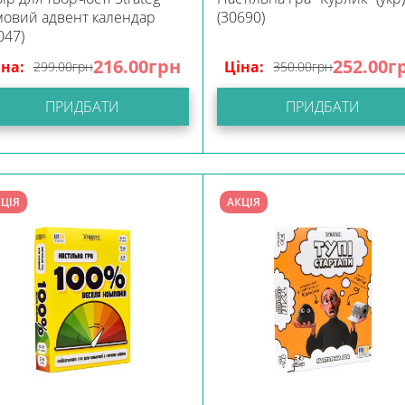
овий адвент календар
(30690)
047)
216.00
грн
252.00
г
іна:
Ціна:
299.00
грн
350.00
грн
ПРИДБАТИ
ПРИДБАТИ
ЦІЯ
АКЦІЯ