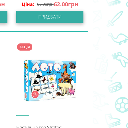
рн
62.00
грн
Ціна:
86.00
грн
ПРИДБАТИ
АКЦІЯ
Настільна гра Strateg