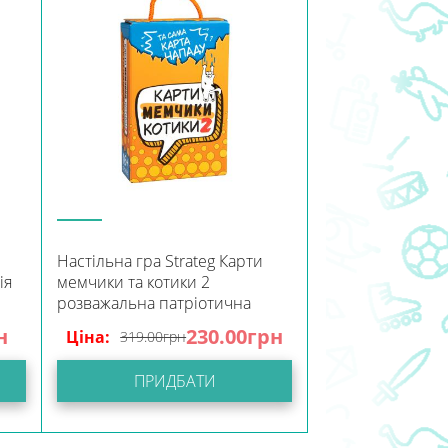
Настільна гра Strateg Карти
ія
мемчики та котики 2
розважальна патріотична
українською мовою (30927)
н
230.00
грн
Ціна:
319.00
грн
ПРИДБАТИ