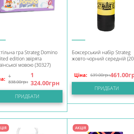
тільна гра Strateg Domino
Боксерський набір Strateg
ited edition звірята
жовто-чорний середній (20
аїнської мовою (30327)
1
461.00
г
Ціна:
639.00
грн
1
на:
838.00
грн
324.00
грн
ПРИДБАТИ
ПРИДБАТИ
ЦІЯ
АКЦІЯ