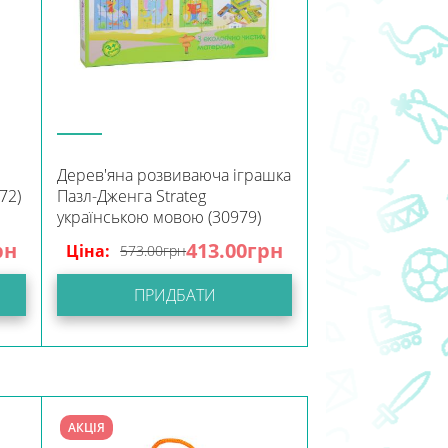
Дерев'яна розвиваюча іграшка
72)
Пазл-Дженга Strateg
українською мовою (30979)
рн
413.00
грн
Ціна:
573.00
грн
ПРИДБАТИ
АКЦІЯ