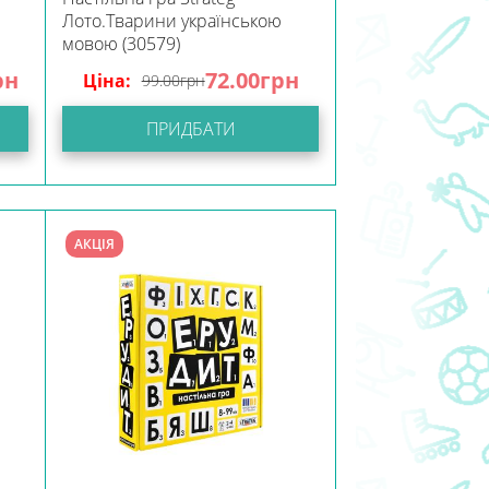
Лото.Тварини українською
мовою (30579)
рн
72.00
грн
Ціна:
99.00
грн
ПРИДБАТИ
АКЦІЯ