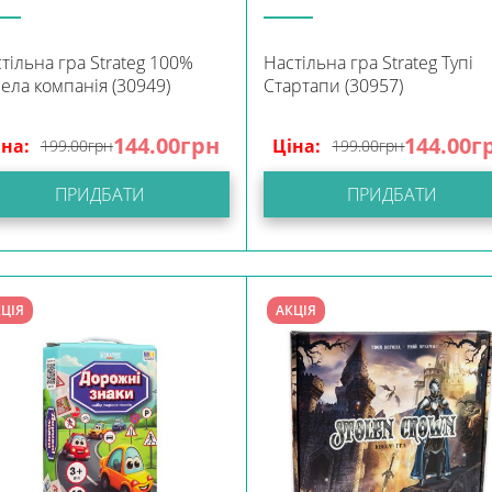
тільна гра Strateg 100%
Настільна гра Strateg Тупі
ела компанія (30949)
Стартапи (30957)
144.00
грн
144.00
г
іна:
Ціна:
199.00
грн
199.00
грн
ПРИДБАТИ
ПРИДБАТИ
ЦІЯ
АКЦІЯ