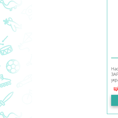
Нас
ЗА
укр
Ц