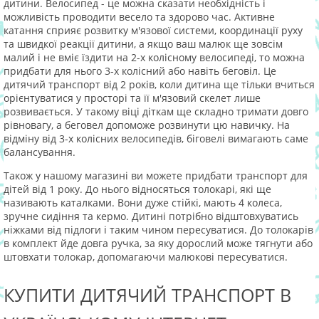
дитини. Велосипед - це можна сказати необхідність і
можливість проводити весело та здорово час. Активне
катання сприяє розвитку м'язової системи, координації руху
та швидкої реакції дитини, а якщо ваш малюк ще зовсім
малий і не вміє їздити на 2-х колісному велосипеді, то можна
придбати для нього 3-х колісний або навіть беговіл. Це
дитячий транспорт від 2 років, коли дитина ще тільки вчиться
орієнтуватися у просторі та її м'язовий скелет лише
розвивається. У такому віці діткам ще складно тримати довго
рівновагу, а беговел допоможе розвинути цю навичку. На
відміну від 3-х колісних велосипедів, біговелі вимагають саме
балансування.
Також у нашому магазині ви можете придбати транспорт для
дітей від 1 року. До нього відносяться толокарі, які ще
називають каталками. Вони дуже стійкі, мають 4 колеса,
зручне сидіння та кермо. Дитині потрібно відштовхуватись
ніжками від підлоги і таким чином пересуватися. До толокарів
в комплект йде довга ручка, за яку дорослий може тягнути або
штовхати толокар, допомагаючи малюкові пересуватися.
КУПИТИ ДИТЯЧИЙ ТРАНСПОРТ В