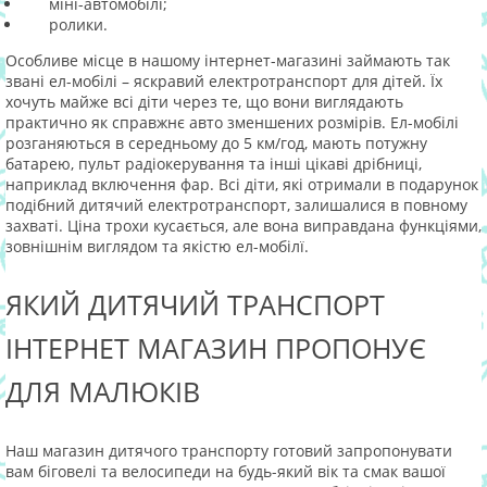
міні-автомобілі;
ролики.
Особливе місце в нашому інтернет-магазині займають так
звані ел-мобілі – яскравий електротранспорт для дітей. Їх
хочуть майже всі діти через те, що вони виглядають
практично як справжнє авто зменшених розмірів. Ел-мобілі
розганяються в середньому до 5 км/год, мають потужну
батарею, пульт радіокерування та інші цікаві дрібниці,
наприклад включення фар. Всі діти, які отримали в подарунок
подібний дитячий електротранспорт, залишалися в повному
захваті. Ціна трохи кусається, але вона виправдана функціями,
зовнішнім виглядом та якістю ел-мобіл
ї
.
ЯКИЙ ДИТЯЧИЙ ТРАНСПОРТ
ІНТЕРНЕТ МАГАЗИН ПРОПОНУЄ
ДЛЯ МАЛЮКІВ
Наш магазин дитячого транспорту готовий запропонувати
вам біговелі та велосипеди на будь-який вік та смак вашої