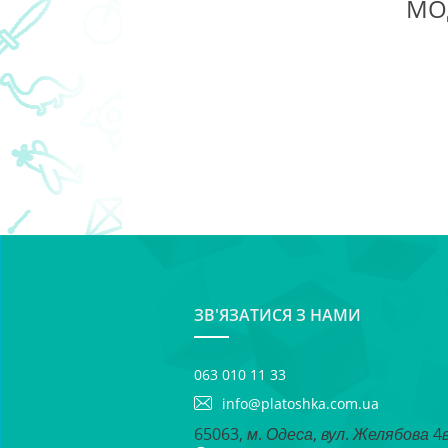
МО
ЗВ'ЯЗАТИСЯ З НАМИ
063 010 11 33
info@platoshka.com.ua
65063, м. Одеса, вул. Желябова 4