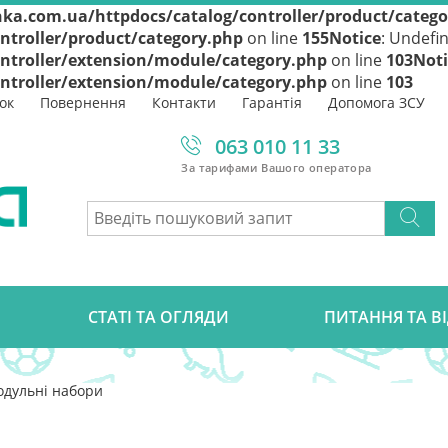
ka.com.ua/httpdocs/catalog/controller/product/categ
ntroller/product/category.php
on line
155
Notice
: Undefin
ntroller/extension/module/category.php
on line
103
Noti
ntroller/extension/module/category.php
on line
103
ок
Повернення
Контакти
Гарантія
Допомога ЗСУ
063 010 11 33
За тарифами Вашого оператора
СТАТІ ТА ОГЛЯДИ
ПИТАННЯ ТА В
дульні набори