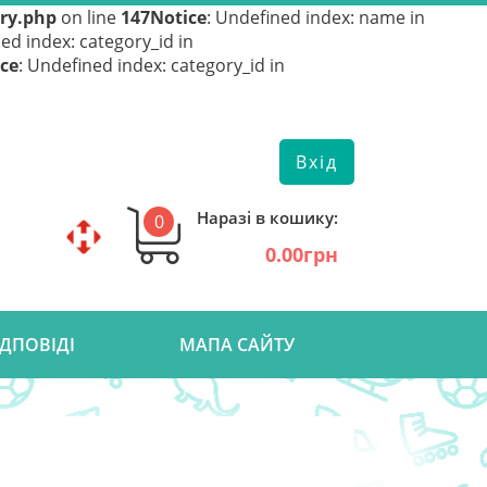
ory.php
on line
147
Notice
: Undefined index: name in
ed index: category_id in
ce
: Undefined index: category_id in
Вхід
Наразі в кошику:
0
0.00грн
ІДПОВІДІ
МАПА САЙТУ