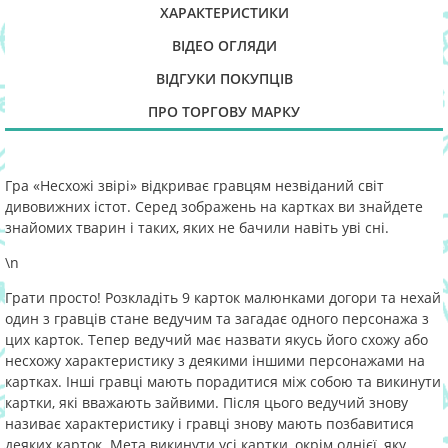
ХАРАКТЕРИСТИКИ
ВІДЕО ОГЛЯДИ
ВІДГУКИ ПОКУПЦІВ
ПРО ТОРГОВУ МАРКУ
Гра «Несхожі звірі» відкриває гравцям незвіданий світ
дивовижних істот. Серед зображень на картках ви знайдете
знайомих тварин і таких, яких не бачили навіть уві сні.
\n
Грати просто! Розкладіть 9 карток малюнками догори та нехай
один з гравців стане ведучим та загадає одного персонажа з
цих карток. Тепер ведучий має назвати якусь його схожу або
несхожу характеристику з деякими іншими персонажами на
картках. Інші гравці мають порадитися між собою та викинути
картки, які вважають зайвими. Після цього ведучий знову
називає характеристику і гравці знову мають позбавитися
деяких карток. Мета викинути усі картки, окрім однієї, яку