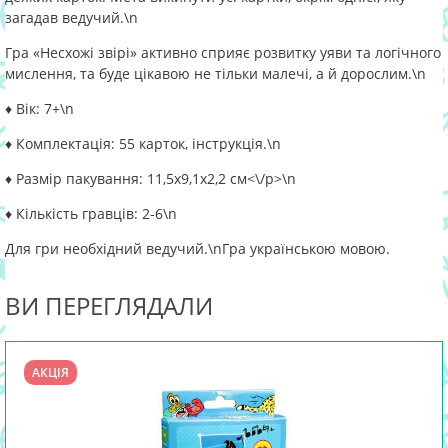
загадав ведучий.
\n
Гра «Несхожі звірі» активно сприяє розвитку уяви та логічного
мислення, та буде цікавою не тільки малечі, а й дорослим.
\n
♦ Вік: 7+
\n
♦ Комплектація: 55 карток, інструкція.
\n
♦ Размір пакування: 11,5х9,1х2,2 см<\/p>\n
♦ Кількість гравців: 2-6
\n
Для гри необхідний ведучий.
\nГра українською мовою.
ВИ ПЕРЕГЛЯДАЛИ
АКЦІЯ