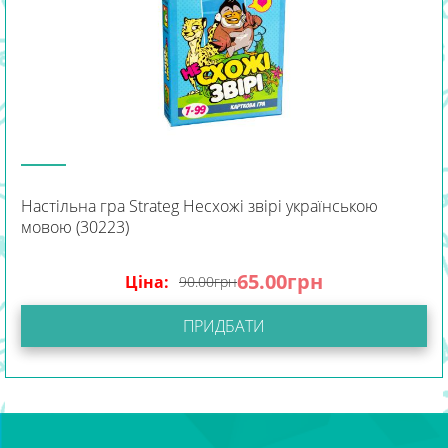
Настільна гра Strateg Несхожі звірі українською
мовою (30223)
65.00
грн
Ціна:
90.00
грн
ПРИДБАТИ