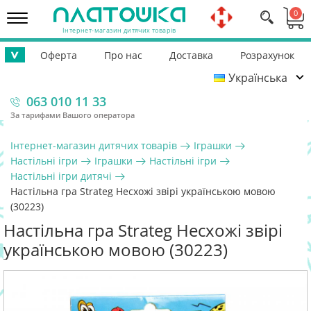
0
Інтернет-магазин дитячих товарів
Оферта
Про нас
Доставка
Розрахунок
>
Українська
Повернення
Контакти
Гарантія
Допомога ЗСУ
063 010 11 33
За тарифами Вашого оператора
Інтернет-магазин дитячих товарів
Іграшки
Настільні ігри
Іграшки
Настільні ігри
Настільні ігри дитячі
Настільна гра Strateg Несхожі звірі українською мовою
(30223)
Настільна гра Strateg Несхожі звірі
українською мовою (30223)