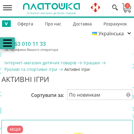
0
Інтернет-магазин дитячих товарів
Оферта
Про нас
Доставка
Розрахунок
>
Українська
Повернення
Контакти
Гарантія
Допомога ЗСУ
063 010 11 33
За тарифами Вашого оператора
Інтернет-магазин дитячих товарів
Іграшки
Рухливі та спортивні ігри
Активні ігри
АКТИВНІ ІГРИ
Сортувати за:
АКЦІЯ