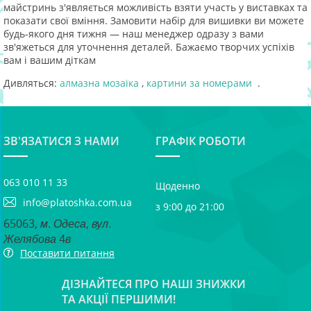
майстринь з'являється можливість взяти участь у виставках та
показати свої вміння. Замовити набір для вишивки ви можете
будь-якого дня тижня — наш менеджер одразу з вами
зв'яжеться для уточнення деталей. Бажаємо творчих успіхів
вам і вашим діткам
Дивляться:
алмазна мозаїка
,
картини за номерами
.
ЗВ'ЯЗАТИСЯ З НАМИ
ГРАФІК РОБОТИ
063 010 11 33
Щоденно
info@platoshka.com.ua
з 9:00 до 21:00
65063, м. Одеса, вул.
Желябова 4в
Поставити питання
ДІЗНАЙТЕСЯ ПРО НАШІ ЗНИЖКИ
ТА АКЦІЇ ПЕРШИМИ!