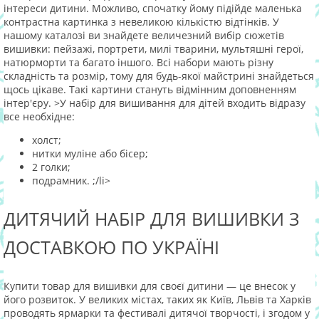
інтереси дитини. Можливо, спочатку йому підійде маленька
контрастна картинка з невеликою кількістю відтінків. У
нашому каталозі ви знайдете величезний вибір сюжетів
вишивки: пейзажі, портрети, милі тварини, мультяшні герої,
натюрморти та багато іншого. Всі набори мають різну
складність та розмір, тому для будь-якої майстрині знайдеться
щось цікаве. Такі картини стануть відмінним доповненням
інтер'єру. >У набір для вишивання для дітей входить відразу
все необхідне:
холст;
нитки муліне або бісер;
2 голки;
подрамник.
;/li>
ДИТЯЧИЙ НАБІР ДЛЯ ВИШИВКИ З
ДОСТАВКОЮ ПО УКРАЇНІ
Купити товар для вишивки для своєї дитини — це внесок у
його розвиток. У великих містах, таких як Київ, Львів та Харків
проводять ярмарки та фестивалі дитячої творчості, і згодом у