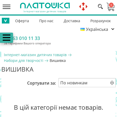
0
Інтернет-магазин дитячих товарів
Оферта
Про нас
Доставка
Розрахунок
>
Українська
Повернення
Контакти
Гарантія
Допомога ЗСУ
063 010 11 33
За тарифами Вашого оператора
Інтернет-магазин дитячих товарів
Набори для творчості
Вишивка
ВИШИВКА
Сортувати за:
В цій категорії немає товарів.