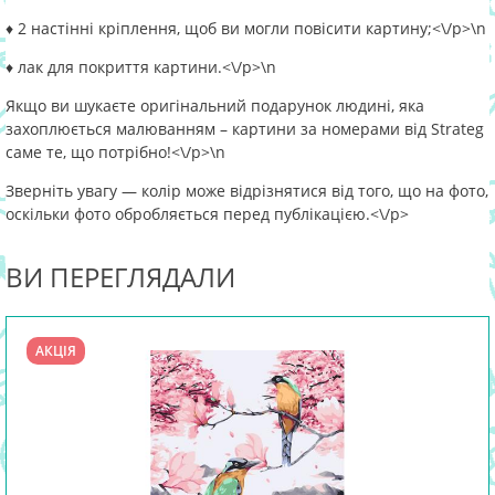
♦ 2 настінні кріплення, щоб ви могли повісити картину;<\/p>\n
♦ лак для покриття картини.<\/p>\n
Якщо ви шукаєте оригінальний подарунок людині, яка
захоплюється малюванням – картини за номерами від Strateg
саме те, що потрібно!<\/p>\n
Зверніть увагу — колір може відрізнятися від того, що на фото,
оскільки фото обробляється перед публікацією.<\/p>
ВИ ПЕРЕГЛЯДАЛИ
АКЦІЯ