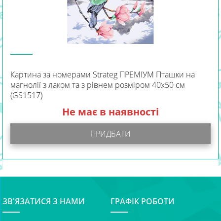
Картина за номерами Strateg ПРЕМІУМ Пташки на
магнолії з лаком та з рівнем розміром 40х50 см
(GS1517)
Не має в наявності
ПРИДБАТИ
ЗВ'ЯЗАТИСЯ З НАМИ
ГРАФІК РОБОТИ