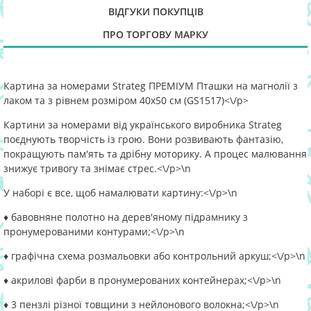
ВІДГУКИ ПОКУПЦІВ
ПРО ТОРГОВУ МАРКУ
Картина за номерами Strateg ПРЕМІУМ Пташки на магнолії з
лаком та з рівнем розміром 40х50 см (GS1517)<\/p>
Картини за номерами від українського виробника Strateg
поєднують творчість із грою. Вони розвивають фантазію,
покращують пам'ять та дрібну моторику. А процес малювання
знижує тривогу та знімає стрес.<\/p>\n
У наборі є все, щоб намалювати картину:<\/p>\n
♦ бавовняне полотно на дерев'яному підрамнику з
пронумерованими контурами;<\/p>\n
♦ графічна схема розмальовки або контрольний аркуш;<\/p>\n
♦ акрилові фарби в пронумерованих контейнерах;<\/p>\n
♦ 3 пензлі різної товщини з нейлонового волокна;<\/p>\n