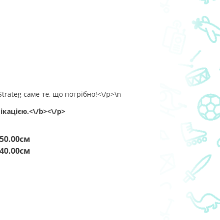
rateg саме те, що потрібно!<\/p>\n
ікацією.<\/b><\/p>
50.00см
40.00см