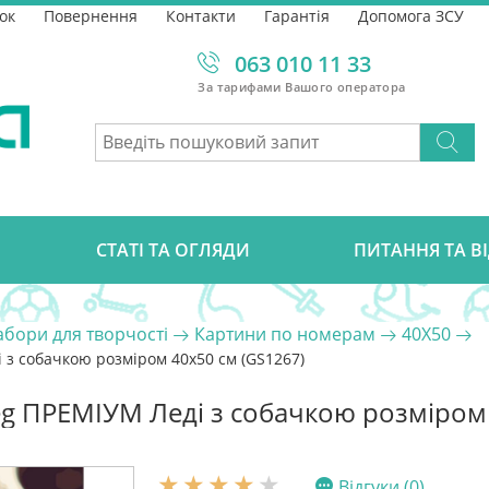
ок
Повернення
Контакти
Гарантія
Допомога ЗСУ
063 010 11 33
За тарифами Вашого оператора
СТАТІ ТА ОГЛЯДИ
ПИТАННЯ ТА В
абори для творчості
Картини по номерам
40Х50
 з собачкою розміром 40х50 см (GS1267)
eg ПРЕМІУМ Леді з собачкою розміром 
Відгуки (0)