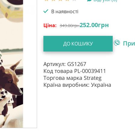
В наявності
252.00
грн
Ціна:
349.00
грн
При
ДО КОШИКУ
Артикул: GS1267
Код товара PL-00039411
Торгова марка Strateg
Країна виробник: Україна