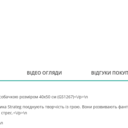
ВІДЕО ОГЛЯДИ
ВІДГУКИ ПОКУ
собачкою розміром 40х50 см (GS1267)<\/p>\n
ика Strateg поєднують творчість із грою. Вони розвивають фант
стрес.<\/p>\n
\n