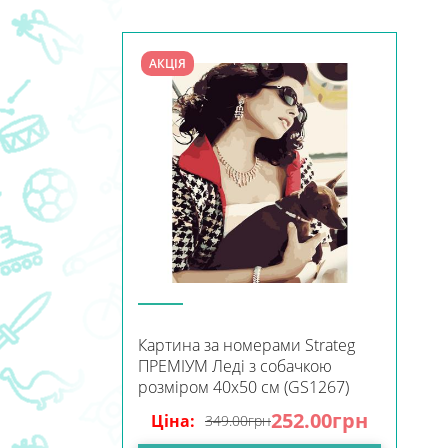
АКЦІЯ
Картина за номерами Strateg
ПРЕМІУМ Леді з собачкою
розміром 40х50 см (GS1267)
252.00
грн
Ціна:
349.00
грн