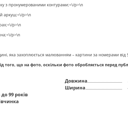
ику з пронумерованими контурами;<\/p>\n
й аркуш;<\/p>\n
ах;<\/p>\n
на;<\/p>\n
ні, яка захоплюється малюванням – картини за номерами від St
ід того, що на фото, оскільки фото обробляється перед публ
Довжина
Ширина
в до 99 років
івчинка