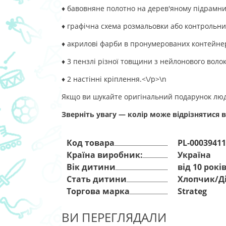
♦ бавовняне полотно на дерев'яному підрамн
♦ графічна схема розмальовки або контрольни
♦ акрилові фарби в пронумерованих контейнер
♦ 3 пензлі різної товщини з нейлонового волок
♦ 2 настінні кріплення.<\/p>\n
Якщо ви шукайте оригінальний подарунок люди
Зверніть увагу — колір може відрізнятися в
Код товара
PL-00039411
Країна виробник:
Україна
Вік дитини
від 10 рокі
Стать дитини
Хлопчик/Д
Торгова марка
Strateg
ВИ ПЕРЕГЛЯДАЛИ