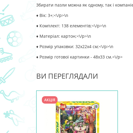
Збирати пазли можна як одному, так і компані
♦ Вік: 3+;<\/p>\n
♦ Комплект: 138 елементів;<\/p>\n
♦ Матеріал: картон;<\/p>\n
♦ Розмір упаковки: 32х22х4 см;<\/p>\n
♦ Розмір готової картинки - 48х33 см.<\/p>
ВИ ПЕРЕГЛЯДАЛИ
АКЦІЯ