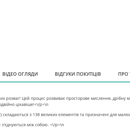
ВІДЕО ОГЛЯДИ
ВІДГУКИ ПОКУПЦІВ
ПРО
х розваг! Цей процес розвиває просторове мислення, дрібну мо
одвійно цікавіше!<\/p>\n
2) складаються з 138 великих елементів та призначені для малюкі
 з'єднуються між собою. <\/p>\n