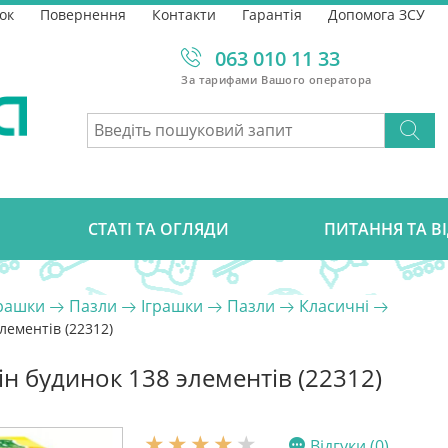
ок
Повернення
Контакти
Гарантія
Допомога ЗСУ
063 010 11 33
За тарифами Вашого оператора
СТАТІ ТА ОГЛЯДИ
ПИТАННЯ ТА В
грашки
Пазли
Іграшки
Пазли
Класичні
лементів (22312)
ін будинок 138 элементів (22312)
Відгуки (0)